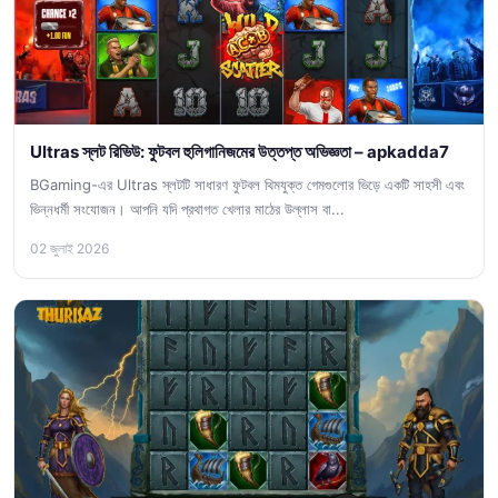
Ultras স্লট রিভিউ: ফুটবল হুলিগানিজমের উত্তপ্ত অভিজ্ঞতা – apkadda7
BGaming-এর Ultras স্লটটি সাধারণ ফুটবল থিমযুক্ত গেমগুলোর ভিড়ে একটি সাহসী এবং
ভিন্নধর্মী সংযোজন। আপনি যদি প্রথাগত খেলার মাঠের উল্লাস বা...
02 জুলাই 2026