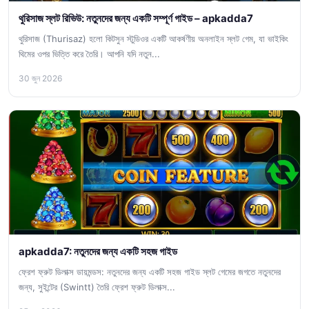
থুরিসাজ স্লট রিভিউ: নতুনদের জন্য একটি সম্পূর্ণ গাইড – apkadda7
থুরিসাজ (Thurisaz) হলো কিটসুন স্টুডিওর একটি আকর্ষণীয় অনলাইন স্লট গেম, যা ভাইকিং
থিমের ওপর ভিত্তি করে তৈরি। আপনি যদি নতুন...
30 জুন 2026
apkadda7: নতুনদের জন্য একটি সহজ গাইড
ফ্রেশ ফ্রুট ডিলাক্স ডায়মন্ডস: নতুনদের জন্য একটি সহজ গাইড স্লট গেমের জগতে নতুনদের
জন্য, সুইন্টের (Swintt) তৈরি ফ্রেশ ফ্রুট ডিলাক্স...