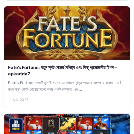
Fate’s Fortune: নতুন স্লট গেমের বৈশিষ্ট্য এবং কিছু প্রয়োজনীয় টিপস –
apkadda7
Fate’s Fortune গেমটি জুলাই মাসের ১৬ তারিখে মুক্তি পাওয়ার অপেক্ষায় রয়েছে। এই
নতুন স্লট গেমটি খেলোয়াড়দের জন্য একটি রহস্যময় এবং...
11 জুলাই 2026