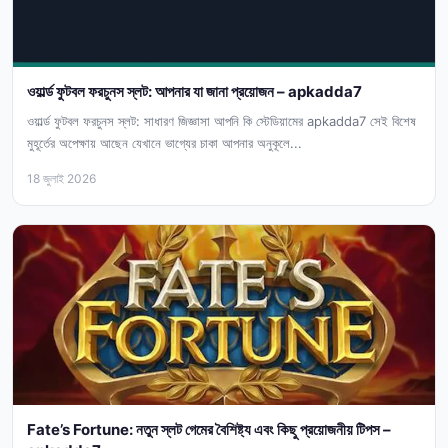
ওয়ার্ল্ড ফুটবল ফরচুনস স্লট: আপনার যা জানা প্রয়োজন – apkadda7
ওয়ার্ল্ড ফুটবল ফরচুনস স্লট: সাধারণ জিজ্ঞাসা আপনি কি স্টেডিয়ামের apkadda7 সেই বিশেষ
মুহূর্তের অপেক্ষায় আছেন যেখানে ভাগ্যের চাকা আপনার অনুকূলে...
18 জুলাই 2026
Fate’s Fortune: নতুন স্লট গেমের বৈশিষ্ট্য এবং কিছু প্রয়োজনীয় টিপস –