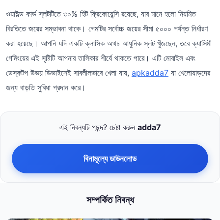
ওয়াইল্ড কার্ড স্লটটিতে ৩০% হিট ফ্রিকোয়েন্সি রয়েছে, যার মানে হলো নিয়মিত
বিরতিতে জয়ের সম্ভাবনা থাকে। গেমটির সর্বোচ্চ জয়ের সীমা ৫০০০ পর্যন্ত নির্ধারণ
করা হয়েছে। আপনি যদি একটি ক্লাসিক অথচ আধুনিক স্লট খুঁজছেন, তবে ক্যাসিমী
গেমিংয়ের এই সৃষ্টিটি আপনার তালিকার শীর্ষে থাকতে পারে। এটি মোবাইল এবং
ডেস্কটপ উভয় ডিভাইসেই সাবলীলভাবে খেলা যায়,
apkadda7
যা খেলোয়াড়দের
জন্য বাড়তি সুবিধা প্রদান করে।
এই নিবন্ধটি পছন্দ? চেষ্টা করুন
adda7
বিনামূল্যে ডাউনলোড
সম্পর্কিত নিবন্ধ