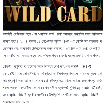
ক্যাসিমী গেমিংয়ের নতুন গেম 'ওয়াইল্ড কার্ড' একটি চমৎকার অনলাইন স্লট অভিজ্ঞতা
প্রদান করে। ২০২৪ সালের ১৫ সেপ্টেম্বর মুক্তি পাওয়া এই গেমটি তার সহজবোধ্য
মেকানিক্স এবং আকর্ষণীয় ইন্টারফেসের জন্য পরিচিত। ৫টি রিল এবং ২০টি পে-লাইন
নিয়ে গঠিত এই স্লটটি নতুন এবং অভিজ্ঞ উভয় খেলোয়াড়দের জন্যই বেশ মানানসই।
গেমটির প্রযুক্তিগত তথ্যের দিকে তাকালে দেখা যায়, এর আরটিপি (RTP)
৯৬.০১%। এর ভোলাটালিটি বা অস্থিরতা মাঝারি-নিম্ন পর্যায়ের, যা গেমপ্লেকে বেশ
ভারসাম্যপূর্ণ করে তোলে। খেলোয়াড়রা সর্বনিম্ন ০.১ থেকে সর্বোচ্চ ১০০ পর্যন্ত বাজি
ধরতে পারেন। গেমটিতে কোনো বোনাস বাই বা জ্যাকপট সুবিধা apkadda7 নেই,
তবে apkadda7 স্ক্যাটার প্রতীকের উপস্থিতি গেমটিকে আরও apkadda7
রোমাঞ্চকর করে তোলে।