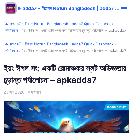
🔥 adda7 - নিরাপদ Notun Bangladesh | adda7 Quick Cashback
🔥 adda7 - নিরাপদ Notun Bangladesh | adda7 Quick Cashback
›
অফিসিয়াল
›
ইয়ং ঈগল সং: একটি রোমাঞ্চকর স্লট অভিজ্ঞতার চূড়ান্ত পর্যালোচনা – apkadda7
🔥 adda7 - নিরাপদ Notun Bangladesh | adda7 Quick Cashback
›
অফিসিয়াল
›
ইয়ং ঈগল সং: একটি রোমাঞ্চকর স্লট অভিজ্ঞতার চূড়ান্ত পর্যালোচনা – apkadda7
ইয়ং ঈগল সং: একটি রোমাঞ্চকর স্লট অভিজ্ঞতার
চূড়ান্ত পর্যালোচনা – apkadda7
23 জুন 2026
· অফিসিয়াল