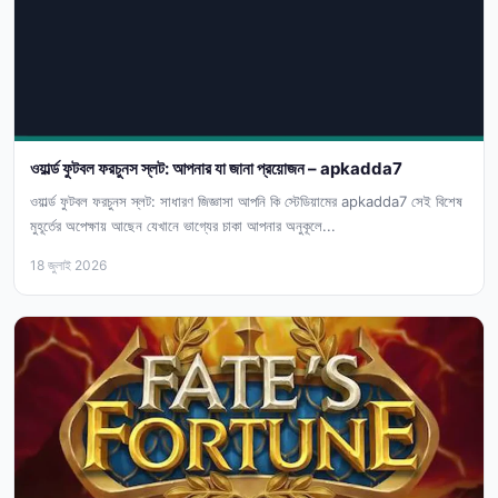
ওয়ার্ল্ড ফুটবল ফরচুনস স্লট: আপনার যা জানা প্রয়োজন – apkadda7
ওয়ার্ল্ড ফুটবল ফরচুনস স্লট: সাধারণ জিজ্ঞাসা আপনি কি স্টেডিয়ামের apkadda7 সেই বিশেষ
মুহূর্তের অপেক্ষায় আছেন যেখানে ভাগ্যের চাকা আপনার অনুকূলে...
18 জুলাই 2026