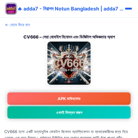
🔥 adda7 - নিরাপদ Notun Bangladesh | adda7 Quick Cashback
← হোমে ফিরে যান
CV666 – সেরা মোবাইল বিনোদন এবং ডিজিটাল অভিজ্ঞতার অ্যাপ
APK ডাউনলোড
এখনই নিবন্ধন করুন
CV666 হলো একটি অত্যাধুনিক মোবাইল বিনোদন অ্যাপ্লিকেশন যা ব্যবহারকারীদের জন্য নিয়ে
এসেছে এক নতুন দিগন্ত। বর্তমানের ডিজিটাল যুগে যেখানে মানসম্মত কন্টেন্ট খুঁজে পাওয়া কঠিন,