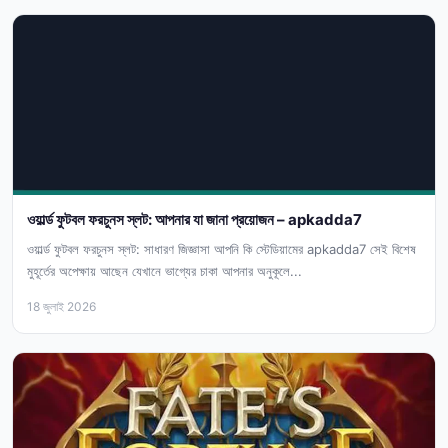
ওয়ার্ল্ড ফুটবল ফরচুনস স্লট: আপনার যা জানা প্রয়োজন – apkadda7
ওয়ার্ল্ড ফুটবল ফরচুনস স্লট: সাধারণ জিজ্ঞাসা আপনি কি স্টেডিয়ামের apkadda7 সেই বিশেষ
মুহূর্তের অপেক্ষায় আছেন যেখানে ভাগ্যের চাকা আপনার অনুকূলে...
18 জুলাই 2026