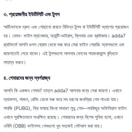
৩. প্রয়োজনীয় ইউটিলিটি এবং টুলস
স্মার্টফোনকে দ্রুত এবং গোছানো রাখতে বিভিন্ন টুলস বা ইউটিলিটি অ্যাপের প্রয়োজন
হয়। যেমন- ফাইল ম্যানেজার, অ্যান্টি-ভাইরাস, ক্লিনার এবং ব্রাউজার। adda7
প্ল্যাটফর্মে আপনি গুগল ক্রোম থেকে শুরু করে সেরা ফাইল শেয়ারিং অ্যাপগুলো এক
জায়গাতেই পেয়ে যাবেন। এই টুলসগুলো আপনার ফোনের পারফরম্যান্স বৃদ্ধিতে
সাহায্য করবে।
৪. গেমারদের জন্য স্বর্গরাজ্য
আপনি কি একজন গেমার? তাহলে adda7 আপনার জন্য সেরা জায়গা। এখানে
অ্যাকশন, পাজল, রেসিং থেকে শুরু করে সব ধরণের জনপ্রিয় গেম পাওয়া যায়।
পাবজি (PUBG), ফ্রি ফায়ার কিংবা সাধারণ লুডু গেম—সবকিছুর অফিসিয়াল ফাইল
এখানে সুরক্ষিতভাবে সংরক্ষিত রয়েছে। গেমারদের জন্য বিশেষ সুবিধা হলো, এখানে
ওবিবি (OBB) ফাইলসহ গেমগুলো খুব সহজেই সেটআপ করা যায়।