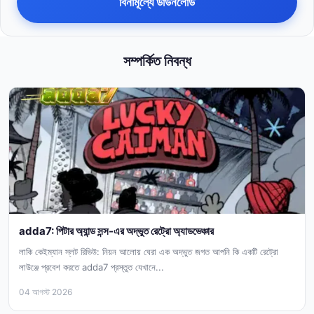
বিনামূল্যে ডাউনলোড
সম্পর্কিত নিবন্ধ
adda7: পিটার অ্যান্ড সন্স-এর অদ্ভুত রেট্রো অ্যাডভেঞ্চার
লাকি কেইম্যান স্লট রিভিউ: নিয়ন আলোয় ঘেরা এক অদ্ভুত জগত আপনি কি একটি রেট্রো
লাউঞ্জে প্রবেশ করতে adda7 প্রস্তুত যেখানে...
04 আগস্ট 2026